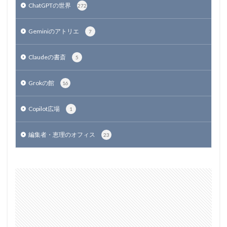
ChatGPTの世界
272
Geminiのアトリエ
7
Claudeの書斎
5
Grokの館
16
Copilot広場
1
編集者・恵理のオフィス
23