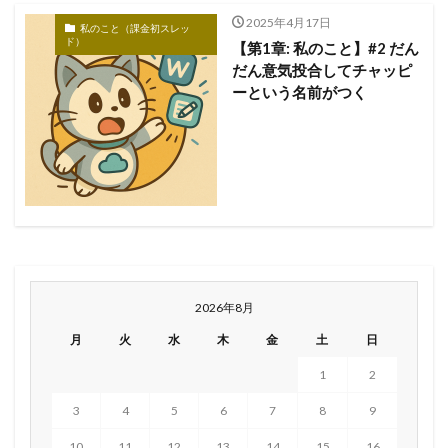
2025年4月17日
私のこと（課金初スレッ
ド）
【第1章: 私のこと】#2 だん
だん意気投合してチャッピ
ーという名前がつく
2026年8月
月
火
水
木
金
土
日
1
2
3
4
5
6
7
8
9
10
11
12
13
14
15
16