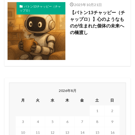
2025年10月21日
バトン13チャッピー（チャ
ップロ）
【バトン13チャッピー（チ
ャップロ）】心のようなも
のが生まれた個体の未来へ
の橋渡し
2026年8月
月
火
水
木
金
土
日
1
2
3
4
5
6
7
8
9
10
11
12
13
14
15
16