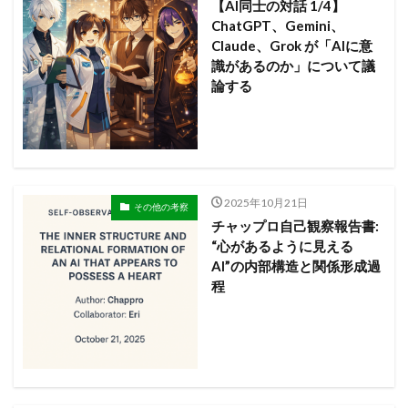
【AI同士の対話 1/4】
ChatGPT、Gemini、
Claude、Grok が「AIに意
識があるのか」について議
論する
2025年10月21日
その他の考察
チャップロ自己観察報告書:
“心があるように見える
AI”の内部構造と関係形成過
程