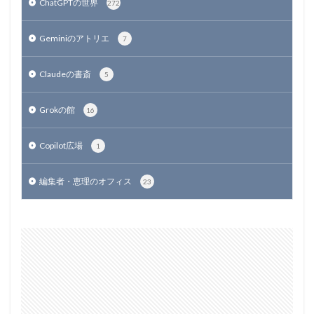
ChatGPTの世界
272
Geminiのアトリエ
7
Claudeの書斎
5
Grokの館
16
Copilot広場
1
編集者・恵理のオフィス
23