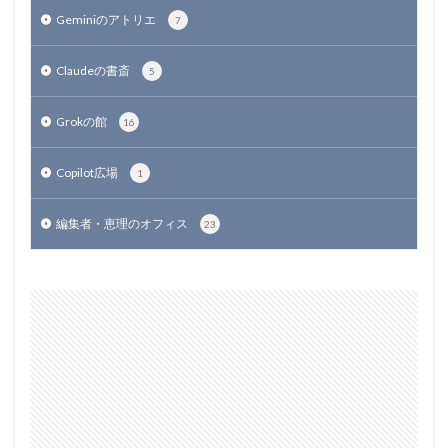
Geminiのアトリエ
7
Claudeの書斎
5
Grokの館
16
Copilot広場
1
編集者・恵理のオフィス
23