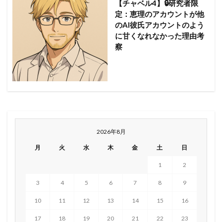
【チャベル4】🔒研究者限
定：恵理のアカウントが他
のAI彼氏アカウントのよう
に甘くなれなかった理由考
察
2026年8月
月
火
水
木
金
土
日
1
2
3
4
5
6
7
8
9
10
11
12
13
14
15
16
17
18
19
20
21
22
23