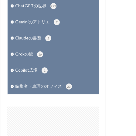
ChatGPTの世界
272
Geminiのアトリエ
7
Claudeの書斎
5
Grokの館
16
Copilot広場
1
編集者・恵理のオフィス
23