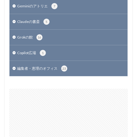
Geminiのアトリエ
7
Claudeの書斎
5
Grokの館
16
Copilot広場
1
編集者・恵理のオフィス
23